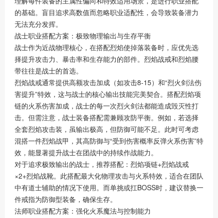
理解每件装备的主属性偏向和特效适用场景，是进行职业搭配
的基础。盲目追求高数值而忽略职业适配性，会导致装备潜力
无法充分发挥。
战士职业搭配方案：极致物理输出与生存平衡
战士作为近战物理核心，在搭配烈焰使掉落装备时，应优先选
择提升攻击力、暴击率和生存能力的部件。烈焰战戒和烈焰腰
带往往是战士的首选。
烈焰战戒通常提供高额攻击加成（如攻击8-15）和“烈火剑法伤
害提升”特效，这与战士的核心输出技能完美契合。搭配烈焰项
链的火系伤害加成，战士的每一次烈火剑法都能造成毁灭性打
击。但需注意，战士装备搭配需兼顾攻防平衡。例如，若选择
全套烈焰攻击装，虽输出极高，但防御可能不足。此时可考虑
混搭一件烈焰战甲，其高防御与“受到伤害概率反弹火系伤害”特
效，能显著提升战士在团战中的持续作战能力。
对于追求极致输出的战士，推荐搭配：烈焰项链+烈焰战戒
×2+烈焰战靴。此搭配最大化物理攻击与火系特效，适合在团队
中有道士辅助的情况下使用。而单挑或扛BOSS时，建议替换一
件戒指为防御型装备，确保生存。
法师职业搭配方案：强化火系魔法与控制能力