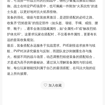
击，可混搭一件战士向的烈焰战甲，牺牲少量魔法换取巨额防
御。战士在特定PVE场景中，也可佩戴一件附加“火系抗性”的道
士头盔，以更好地对抗火焰系怪物。
装备的强化、镶嵌与套装效果激活，是进阶搭配的必经之路。
收集齐“烈焰套装”的指定部件（如头盔、项链、手镯、戒指、腰
带、靴子），通常会激活隐藏属性，如“全属性+5”或“触发烈焰
护体光环”。这要求玩家在搭配时，不仅看单件属性，更要有长
远的套装收集规划。
最后，装备搭配永远服务于实战需求。PVE刷怪追求效率与续
航，PVP对决讲究爆发与反制，而团队攻沙则侧重生存与集
火。根据不同的战斗场景，动态调整烈焰使装备的搭配组合，
才是成为高手的终极秘诀。通过深入理解装备属性与职业机
制，每位玩家都能找到属于自己的最强搭配，在玛法大陆的征
途上所向披靡。
加入收藏