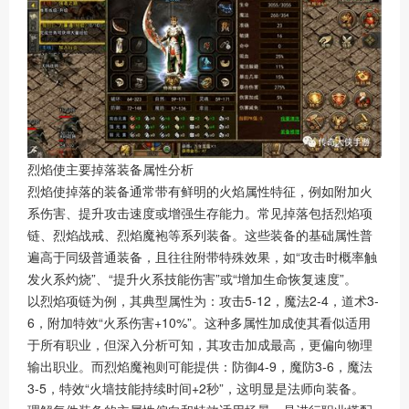
烈焰使主要掉落装备属性分析
烈焰使掉落的装备通常带有鲜明的火焰属性特征，例如附加火
系伤害、提升攻击速度或增强生存能力。常见掉落包括烈焰项
链、烈焰战戒、烈焰魔袍等系列装备。这些装备的基础属性普
遍高于同级普通装备，且往往附带特殊效果，如“攻击时概率触
发火系灼烧”、“提升火系技能伤害”或“增加生命恢复速度”。
以烈焰项链为例，其典型属性为：攻击5-12，魔法2-4，道术3-
6，附加特效“火系伤害+10%”。这种多属性加成使其看似适用
于所有职业，但深入分析可知，其攻击加成最高，更偏向物理
输出职业。而烈焰魔袍则可能提供：防御4-9，魔防3-6，魔法
3-5，特效“火墙技能持续时间+2秒”，这明显是法师向装备。