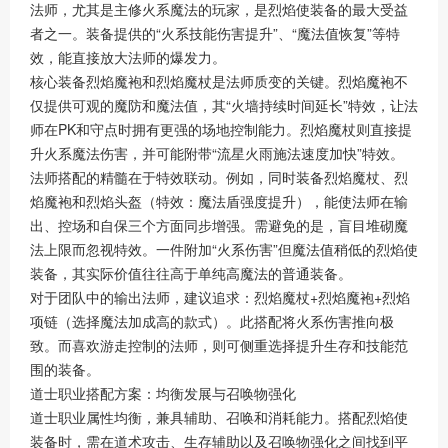
法师，尤其是主修火系魔法的玩家，是烈焰使装备的最大受益
者之一。装备提供的“火系技能伤害提升”、“魔法值恢复”等特
效，能直接放大法师的爆发力。
核心装备烈焰魔袍和烈焰魔杖是法师质变的关键。烈焰魔袍不
仅提供可观的魔防和魔法值，其“火墙持续时间延长”特效，让法
师在PK和守点时拥有更强的场地控制能力。烈焰魔杖则直接提
升火系魔法伤害，并可能附带“流星火雨施法速度加快”特效。
法师搭配的精髓在于特效联动。例如，同时装备烈焰魔杖、烈
焰魔袍和烈焰头盔（特效：魔法盾强度提升），能使法师在输
出、控场和自保三个方面同步增强。需避免的是，盲目堆砌魔
法上限而忽视特效。一件附加“火系伤害”但魔法值稍低的烈焰使
装备，其实际价值往往高于单纯高魔法的普通装备。
对于团队中的输出法师，建议追求：烈焰魔杖+烈焰魔袍+烈焰
项链（选择魔法加成高的款式）。此搭配将火系伤害推向极
致。而喜欢游走控制的法师，则可侧重选择提升生存和技能范
围的装备。
道士职业搭配方案：均衡发展与召唤物强化
道士职业属性均衡，兼具辅助、召唤和消耗能力。搭配烈焰使
装备时，需在道术攻击、生存辅助以及召唤物强化之间找到平