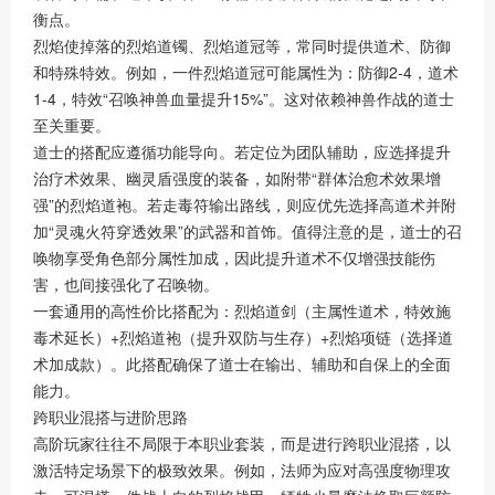
衡点。
烈焰使掉落的烈焰道镯、烈焰道冠等，常同时提供道术、防御
和特殊特效。例如，一件烈焰道冠可能属性为：防御2-4，道术
1-4，特效“召唤神兽血量提升15%”。这对依赖神兽作战的道士
至关重要。
道士的搭配应遵循功能导向。若定位为团队辅助，应选择提升
治疗术效果、幽灵盾强度的装备，如附带“群体治愈术效果增
强”的烈焰道袍。若走毒符输出路线，则应优先选择高道术并附
加“灵魂火符穿透效果”的武器和首饰。值得注意的是，道士的召
唤物享受角色部分属性加成，因此提升道术不仅增强技能伤
害，也间接强化了召唤物。
一套通用的高性价比搭配为：烈焰道剑（主属性道术，特效施
毒术延长）+烈焰道袍（提升双防与生存）+烈焰项链（选择道
术加成款）。此搭配确保了道士在输出、辅助和自保上的全面
能力。
跨职业混搭与进阶思路
高阶玩家往往不局限于本职业套装，而是进行跨职业混搭，以
激活特定场景下的极致效果。例如，法师为应对高强度物理攻